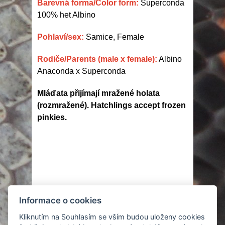
Barevná forma/Color form:
Superconda
100% het Albino
Pohlaví/sex:
Samice, Female
Rodiče/Parents (male x female):
Albino
Anaconda x Superconda
Mláďata přijímají mražené holata
(rozmražené). Hatchlings accept frozen
pinkies.
Informace o cookies
© 2007 - 2024
Kliknutím na Souhlasím se vším budou uloženy cookies
Tomáš Cieplý