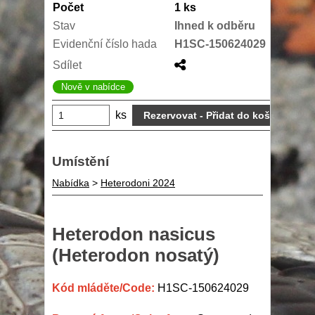
Počet
1 ks
Stav
Ihned k odběru
Evidenční číslo hada
H1SC-150624029
Sdílet
Nově v nabídce
ks
Umístění
Nabídka
>
Heterodoni 2024
Heterodon nasicus
(Heterodon nosatý)
Kód mláděte/Code:
H1SC-150624029