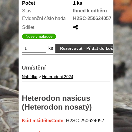
Počet
1 ks
Stav
Ihned k odběru
Evidenční číslo hada
H2SC-250624057
Sdílet
Nově v nabídce
ks
Umístění
Nabídka
>
Heterodoni 2024
Heterodon nasicus
(Heterodon nosatý)
Kód mláděte/Code:
H2SC-250624057