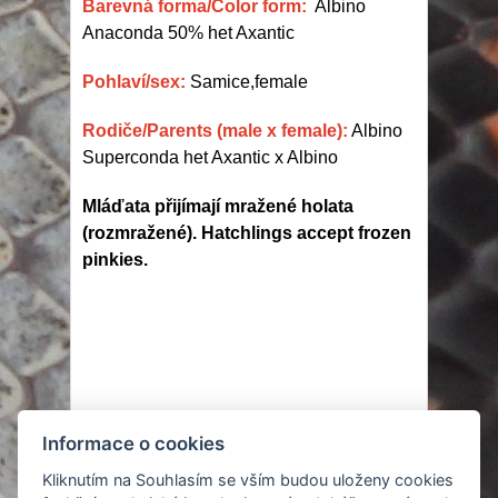
Barevná forma/Color form:
Albino
Anaconda 50% het Axantic
Pohlaví/sex:
Samice,female
Rodiče/Parents (male x female):
Albino
Superconda het Axantic x Albino
Mláďata přijímají mražené holata
(rozmražené). Hatchlings accept frozen
pinkies.
Informace o cookies
© 2007 - 2024
Kliknutím na Souhlasím se vším budou uloženy cookies
Tomáš Cieplý