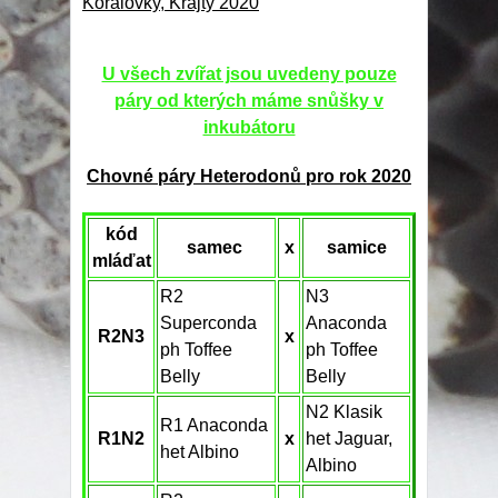
Korálovky, Krajty 2020
U všech zvířat jsou uvedeny pouze
páry od kterých máme snůšky v
inkubátoru
Chovné páry Heterodonů pro rok 2020
kód
samec
x
samice
mláďat
R2
N3
Superconda
Anaconda
R2N3
x
ph Toffee
ph Toffee
Belly
Belly
N2 Klasik
R1 Anaconda
R1N2
x
het Jaguar,
het Albino
Albino