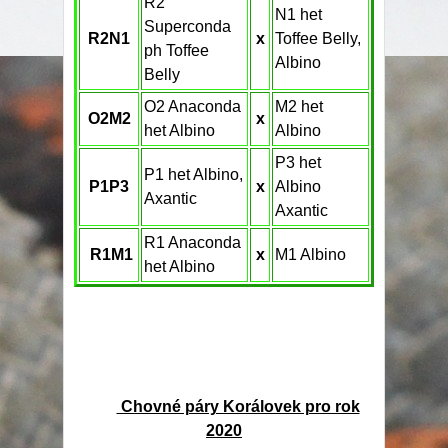
R2
N1 het
Superconda
R2N1
x
Toffee Belly,
ph Toffee
Albino
Belly
O2 Anaconda
M2 het
O2M2
x
het Albino
Albino
P3 het
P1 het Albino,
P1P3
x
Albino
Axantic
Axantic
R1 Anaconda
R1M1
x
M1 Albino
het Albino
Chovné páry Korálovek pro rok
2020