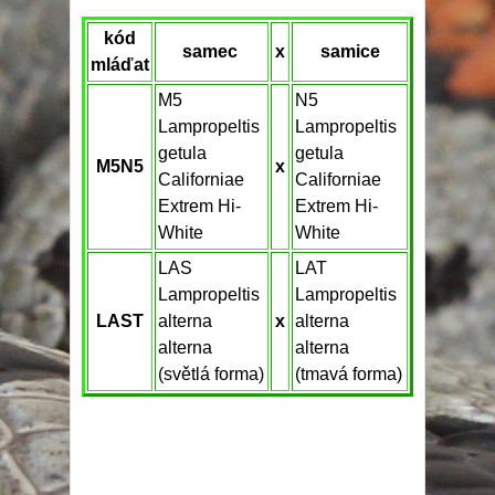
kód
samec
x
samice
mláďat
M5
N5
Lampropeltis
Lampropeltis
getula
getula
M5N5
x
Californiae
Californiae
Extrem Hi-
Extrem Hi-
White
White
LAS
LAT
Lampropeltis
Lampropeltis
LAST
alterna
x
alterna
alterna
alterna
(světlá forma)
(tmavá forma)