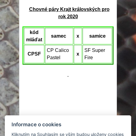
Chovné páry Krajt královských pro
rok 2020
kód
samec
x
samice
mláďat
CP Calico
SF Super
CPSF
x
Pastel
Fire
Informace o cookies
© 2007 - 2024
Kliknutím na Souhlasím se vším budou uloženy cookies
Tomáš Cieplý